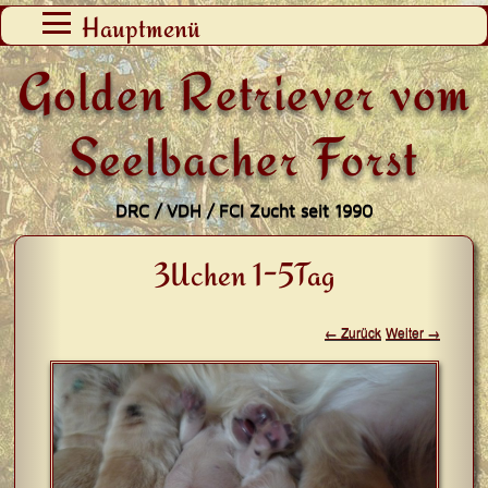
Zum
Hauptmenü
Inhalt
Golden Retriever vom
springen
Seelbacher Forst
DRC / VDH / FCI Zucht seit 1990
3Uchen 1-5Tag
← Zurück
Weiter →