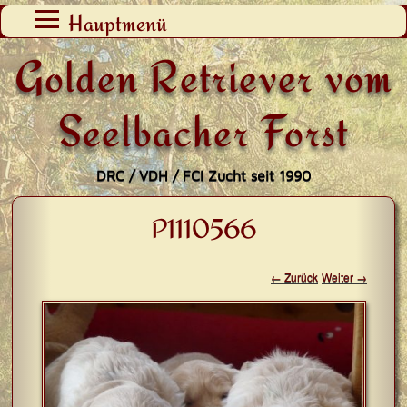
Zum
Hauptmenü
Inhalt
Golden Retriever vom
springen
Seelbacher Forst
DRC / VDH / FCI Zucht seit 1990
P1110566
← Zurück
Weiter →