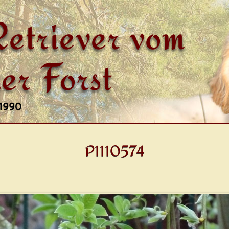
etriever vom
er Forst
 1990
P1110574