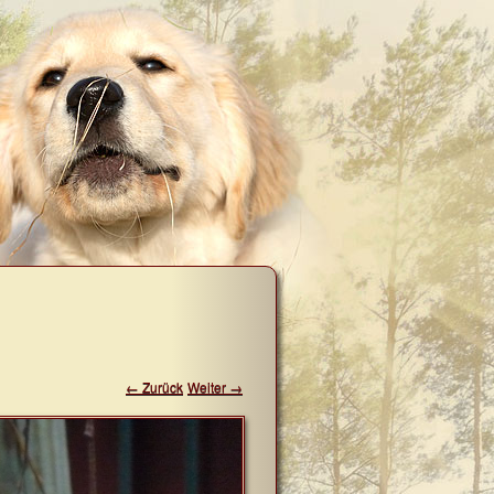
← Zurück
Weiter →