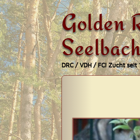
Golden R
Seelbach
DRC / VDH / FCI Zucht seit
Zum
Hauptmenü
Inhalt
springen