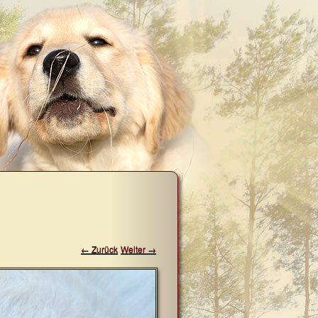
← Zurück
Weiter →