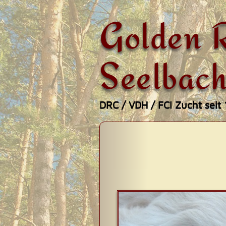
Golden R
Seelbach
DRC / VDH / FCI Zucht seit
Zum
Hauptmenü
Inhalt
springen