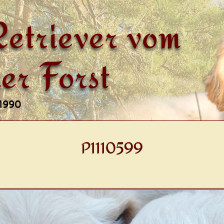
etriever vom
er Forst
 1990
P1110599