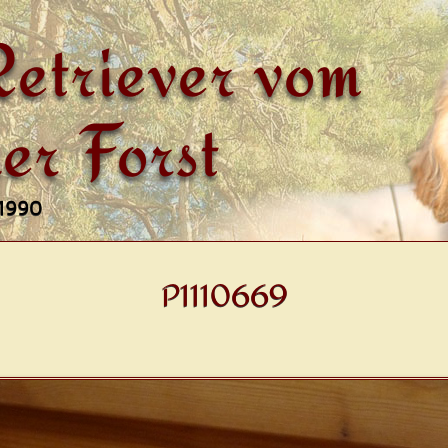
etriever vom
er Forst
 1990
P1110669