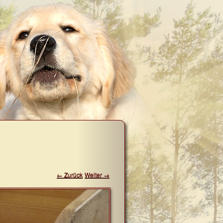
← Zurück
Weiter →