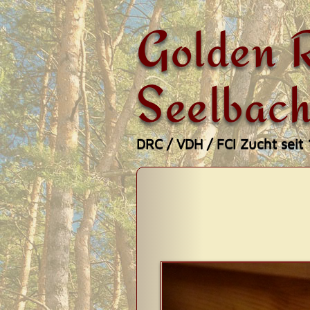
Golden R
Seelbach
DRC / VDH / FCI Zucht seit
Zum
Hauptmenü
Inhalt
springen