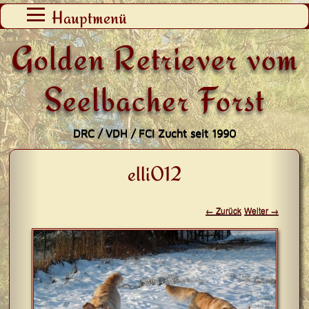
Zum
Hauptmenü
Inhalt
Golden Retriever vom
springen
Seelbacher Forst
DRC / VDH / FCI Zucht seit 1990
elli012
← Zurück
Weiter →