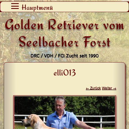
Zum
Hauptmenü
Inhalt
Golden Retriever vom
springen
Seelbacher Forst
DRC / VDH / FCI Zucht seit 1990
elli013
← Zurück
Weiter →