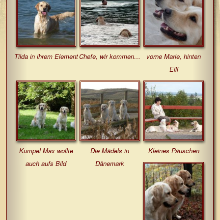
Tilda in ihrem Element
Chefe, wir kommen…
vorne Marie, hinten
Elli
Kumpel Max wollte
Die Mädels in
Kleines Päuschen
auch aufs Bild
Dänemark