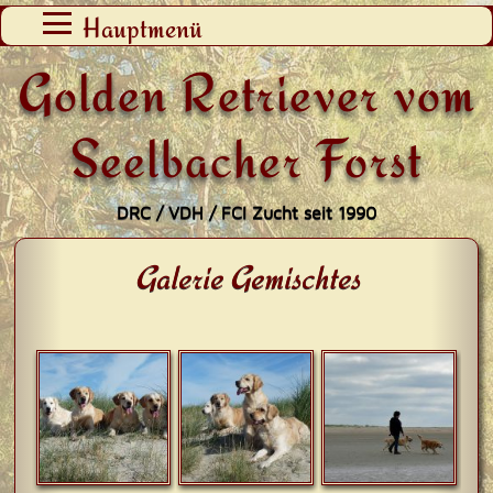
Zum
Hauptmenü
Inhalt
Golden Retriever vom
springen
Seelbacher Forst
DRC / VDH / FCI Zucht seit 1990
Galerie Gemischtes