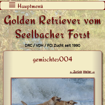
Zum
Hauptmenü
Inhalt
Golden Retriever vom
springen
Seelbacher Forst
DRC / VDH / FCI Zucht seit 1990
gemischtes004
← Zurück
Weiter →