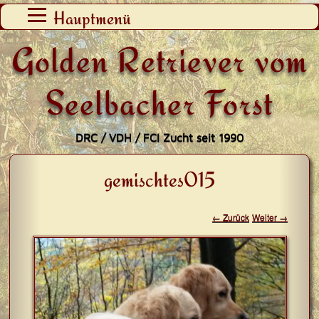
Zum
Hauptmenü
Inhalt
Golden Retriever vom
springen
Seelbacher Forst
DRC / VDH / FCI Zucht seit 1990
gemischtes015
← Zurück
Weiter →