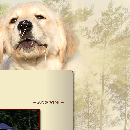
← Zurück
Weiter →