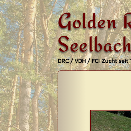
Golden R
Seelbach
DRC / VDH / FCI Zucht seit
Zum
Hauptmenü
Inhalt
springen