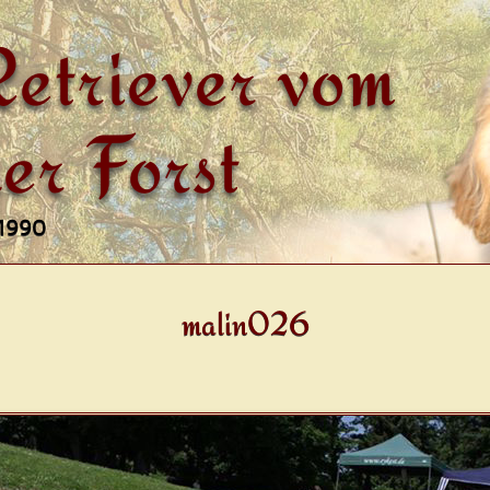
etriever vom
er Forst
 1990
malin026