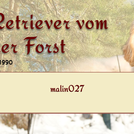
etriever vom
er Forst
 1990
malin027