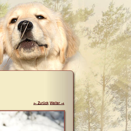
← Zurück
Weiter →