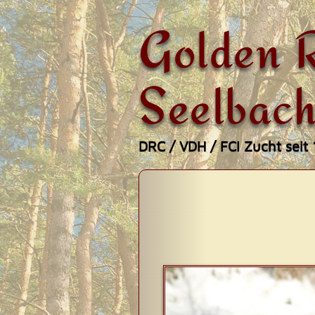
Golden R
Seelbach
DRC / VDH / FCI Zucht seit
Zum
Hauptmenü
Inhalt
springen