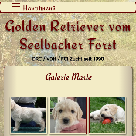
Zum
Hauptmenü
Inhalt
Golden Retriever vom
springen
Seelbacher Forst
DRC / VDH / FCI Zucht seit 1990
Galerie Marie