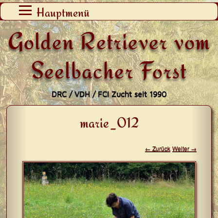
Zum
Hauptmenü
Inhalt
Golden Retriever vom
springen
Seelbacher Forst
DRC / VDH / FCI Zucht seit 1990
marie_012
← Zurück
Weiter →