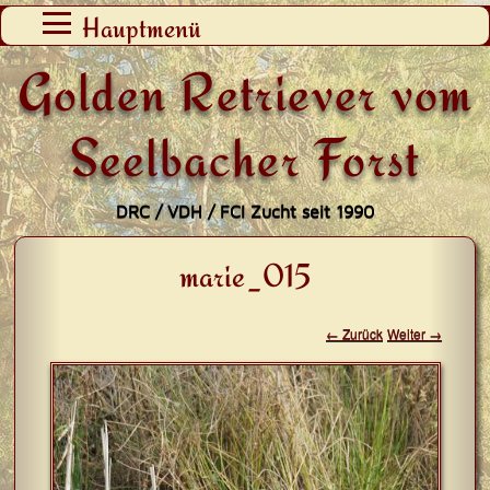
Zum
Hauptmenü
Inhalt
Golden Retriever vom
springen
Seelbacher Forst
DRC / VDH / FCI Zucht seit 1990
marie_015
← Zurück
Weiter →