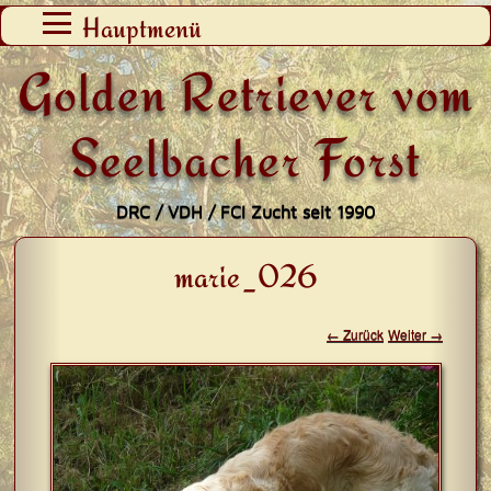
Zum
Hauptmenü
Inhalt
Golden Retriever vom
springen
Seelbacher Forst
DRC / VDH / FCI Zucht seit 1990
marie_026
← Zurück
Weiter →