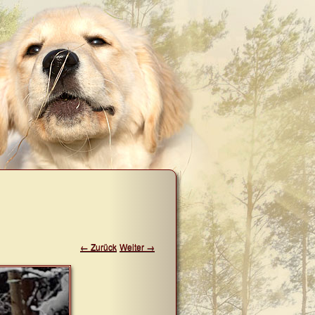
← Zurück
Weiter →