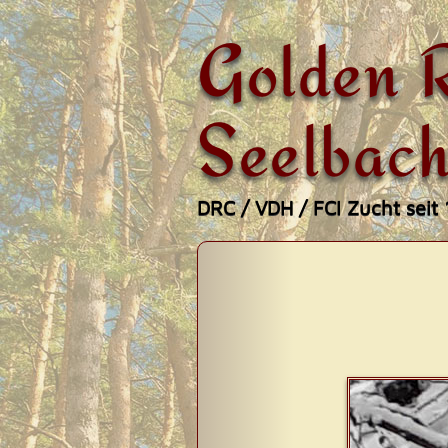
Golden R
Seelbach
DRC / VDH / FCI Zucht seit
Zum
Hauptmenü
Inhalt
springen