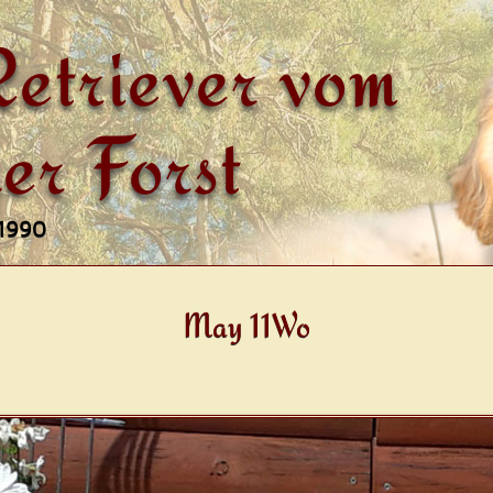
etriever vom
er Forst
 1990
May 11Wo