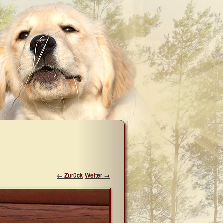
← Zurück
Weiter →