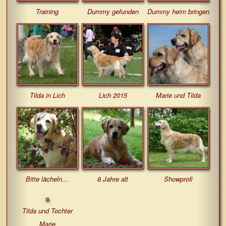
Training
Dummy gefunden
Dummy heim bringen
Tilda in Lich
Lich 2015
Marie und Tilda
Bitte lächeln…
8 Jahre alt
Showprofi
Tilda und Tochter
Marie