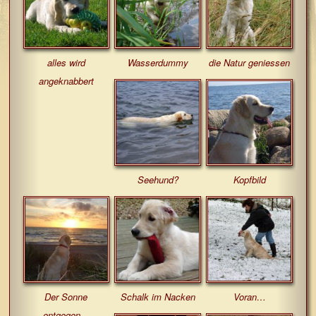
alles wird
Wasserdummy
die Natur geniessen
angeknabbert
Seehund?
Kopfbild
Der Sonne
Schalk im Nacken
Voran…
entgegen…