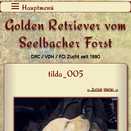
Zum
Hauptmenü
Inhalt
Golden Retriever vom
springen
Seelbacher Forst
DRC / VDH / FCI Zucht seit 1990
tilda_005
← Zurück
Weiter →