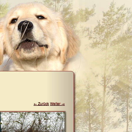
← Zurück
Weiter →