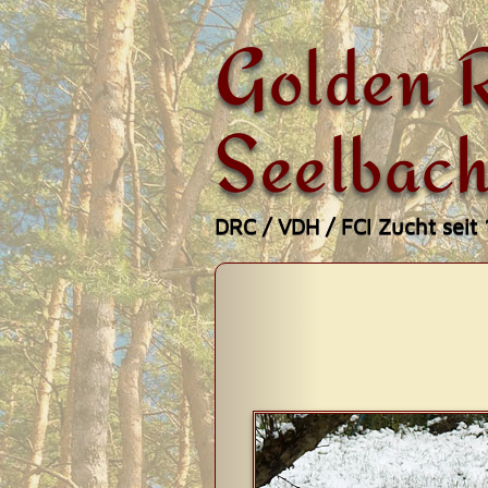
Golden R
Seelbach
DRC / VDH / FCI Zucht seit
Zum
Hauptmenü
Inhalt
springen