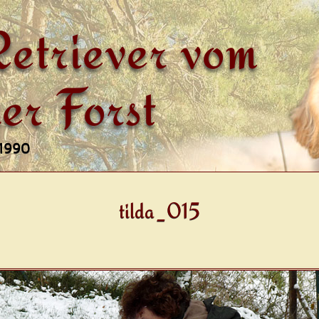
etriever vom
er Forst
 1990
tilda_015