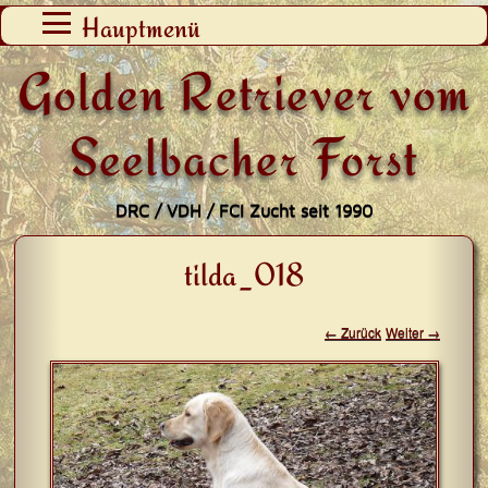
Zum
Hauptmenü
Inhalt
Golden Retriever vom
springen
Seelbacher Forst
DRC / VDH / FCI Zucht seit 1990
tilda_018
← Zurück
Weiter →