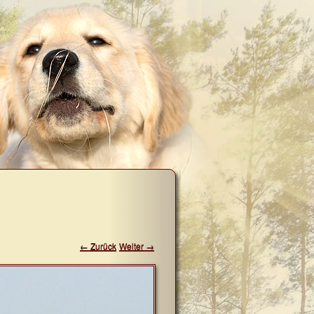
← Zurück
Weiter →