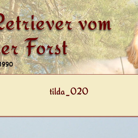
etriever vom
er Forst
 1990
tilda_020