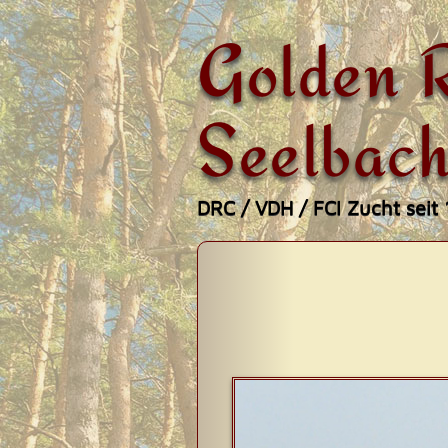
Golden R
Seelbach
DRC / VDH / FCI Zucht seit
Zum
Hauptmenü
Inhalt
springen