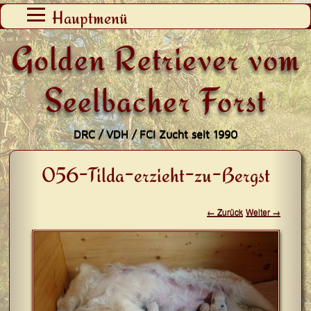
Zum
Hauptmenü
Inhalt
Golden Retriever vom
springen
Seelbacher Forst
DRC / VDH / FCI Zucht seit 1990
056-Tilda-erzieht-zu-Bergst
← Zurück
Weiter →