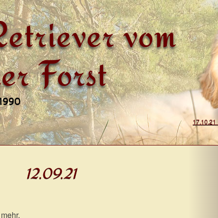
etriever vom
er Forst
 1990
17.10.21
on
12.09.21
 mehr.