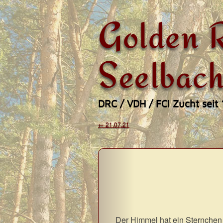
Golden R
Seelbach
DRC / VDH / FCI Zucht seit
Zum
←
21.07.21
Beitragsnavigati
Hauptmenü
Inhalt
springen
Der Himmel hat ein Sternchen