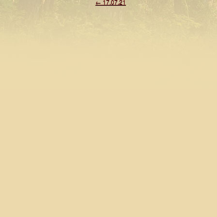
←
17.07.21