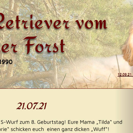
etriever vom
er Forst
 1990
12.09.21
on
21.07.21
S-Wurf zum 8. Geburtstag! Eure Mama „Tilda“ und
rie“ schicken euch einen ganz dicken „Wuff“!