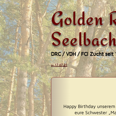
Golden R
Seelbach
DRC / VDH / FCI Zucht seit
Zum
←
17.07.21
Beitragsnavigati
Hauptmenü
Inhalt
springen
Happy Birthday unserem 
eure Schwester „Ma