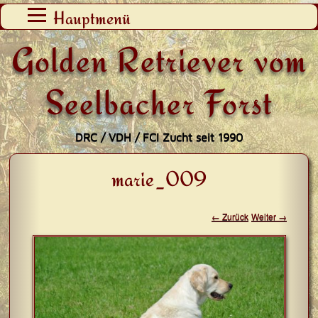
Zum
Hauptmenü
Inhalt
Golden Retriever vom
springen
Seelbacher Forst
DRC / VDH / FCI Zucht seit 1990
marie_009
← Zurück
Weiter →