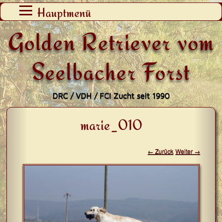
Zum
Hauptmenü
Inhalt
Golden Retriever vom
springen
Seelbacher Forst
DRC / VDH / FCI Zucht seit 1990
marie_010
← Zurück
Weiter →