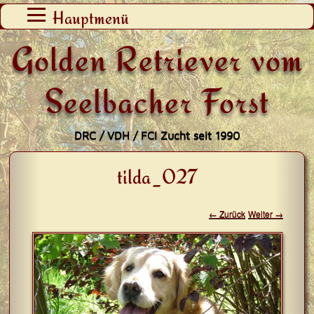
Zum
Hauptmenü
Inhalt
Golden Retriever vom
springen
Seelbacher Forst
DRC / VDH / FCI Zucht seit 1990
tilda_027
← Zurück
Weiter →