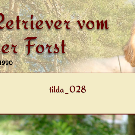
etriever vom
er Forst
 1990
tilda_028