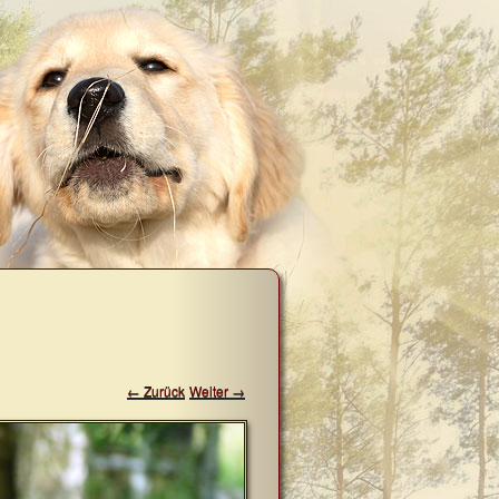
← Zurück
Weiter →